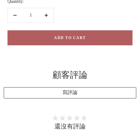
Quantity:
Decrease
Increase
quantity
quantity
ADD TO CART
顧客評論
寫評論
還沒有評論