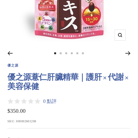
Zoom
Go
Go
Go
Go
Go
Go
to
to
to
to
to
to
優之源
slide
slide
slide
slide
slide
slide
優之源薏仁肝臟精華｜護肝 × 代謝 ×
1
2
3
4
5
6
美容保健
0 點評
Sale
$350.00
price
SKU:
000002601208