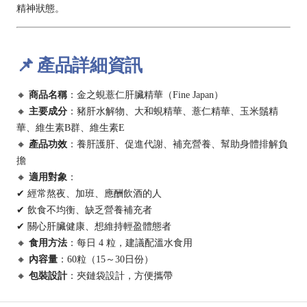
精神狀態。
📌 產品詳細資訊
🔸
商品名稱
：金之蜆薏仁肝臟精華（Fine Japan）
🔸
主要成分
：豬肝水解物、大和蜆精華、薏仁精華、玉米鬚精
華、維生素B群、維生素E
🔸
產品功效
：養肝護肝、促進代謝、補充營養、幫助身體排解負
擔
🔸
適用對象
：
✔ 經常熬夜、加班、應酬飲酒的人
✔ 飲食不均衡、缺乏營養補充者
✔ 關心肝臟健康、想維持輕盈體態者
🔸
食用方法
：每日 4 粒，建議配溫水食用
🔸
內容量
：60粒（15～30日份）
🔸
包裝設計
：夾鏈袋設計，方便攜帶