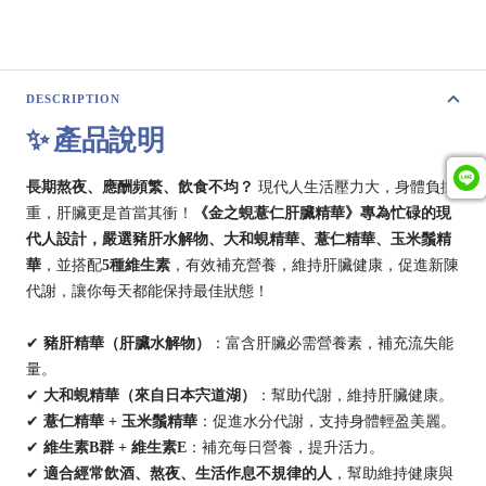
DESCRIPTION
✨ 產品說明
長期熬夜、應酬頻繁、飲食不均？
現代人生活壓力大，身體負擔
重，肝臟更是首當其衝！
《金之蜆薏仁肝臟精華》
專為忙碌的現
代人設計，嚴選
豬肝水解物、大和蜆精華、薏仁精華、玉米鬚精
華
，並搭配
5種維生素
，有效補充營養，維持肝臟健康，促進新陳
代謝，讓你每天都能保持最佳狀態！
✔
豬肝精華（肝臟水解物）
：富含肝臟必需營養素，補充流失能
量。
✔
大和蜆精華（來自日本宍道湖）
：幫助代謝，維持肝臟健康。
✔
薏仁精華 + 玉米鬚精華
：促進水分代謝，支持身體輕盈美麗。
✔
維生素B群 + 維生素E
：補充每日營養，提升活力。
✔
適合經常飲酒、熬夜、生活作息不規律的人
，幫助維持健康與