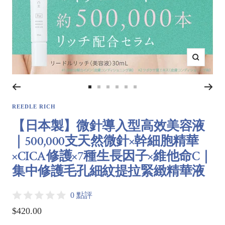
Zoom
Go
Go
Go
Go
Go
Go
to
to
to
to
to
to
REEDLE RICH
slide
slide
slide
slide
slide
slide
【日本製】微針導入型高效美容液
1
2
3
4
5
6
｜500,000支天然微針×幹細胞精華
×CICA修護×7種生長因子×維他命C｜
集中修護毛孔細紋提拉緊緻精華液
0 點評
Sale
$420.00