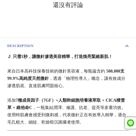
還沒有評論
DESCRIPTION
🔬
只需1秒，讓微針滲透美容精華，打造煥亮緊緻新肌！
來自日本高科技保養技術的微針美容液，每瓶蘊含約
500,000支
99.9%高純度天然微針
，透過「物理性導入」概念，讓有效成分
滲透肌底、直達肌膚問題核心。
添加
7種成長因子（7GF）+人類幹細胞培養液萃取 + CICA積雪
草 + 維他命C
，一瓶集結潤澤、修護、抗老、提亮等多重功效。
使用時肌膚會感受到微刺感，代表微針正在有效導入精華，適合
毛孔粗大、細紋、乾燥暗沉困擾者使用。