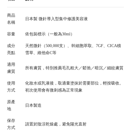
商品
日本製 微針導入型集中修護美容液
名稱
容量
依包裝標示（一般為30ml）
成分
天然微針（500,000支）、幹細胞萃取、7GF、CICA積
亮點
雪草、維他命C等
適用
所有膚質，特別推薦毛孔粗大／鬆弛／暗沉／細紋膚質
膚質
使用
化妝水或乳液後，取適量塗抹於需要部位，輕按吸收。
方式
初次使用會有微刺感為正常現象
原產
日本製造
地
保存
請置於陰涼乾燥處，避免陽光直射
方式