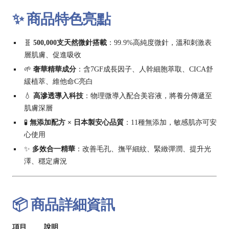
✨ 商品特色亮點
🧬
500,000支天然微針搭載
：99.9%高純度微針，溫和刺激表
層肌膚、促進吸收
🌱
奢華精華成分
：含7GF成長因子、人幹細胞萃取、CICA舒
緩植萃、維他命C亮白
💧
高滲透導入科技
：物理微導入配合美容液，將養分傳遞至
肌膚深層
🧪
無添加配方 × 日本製安心品質
：11種無添加，敏感肌亦可安
心使用
✨
多效合一精華
：改善毛孔、撫平細紋、緊緻彈潤、提升光
澤、穩定膚況
📦 商品詳細資訊
項目
說明