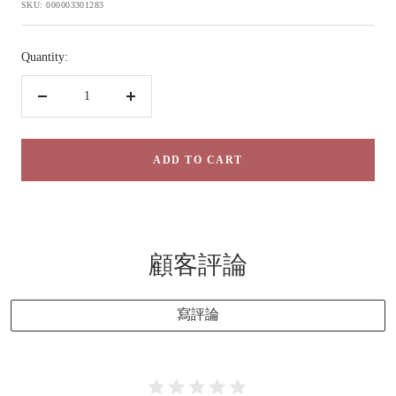
price
SKU:
000003301283
Quantity:
Decrease
Increase
quantity
quantity
ADD TO CART
顧客評論
寫評論