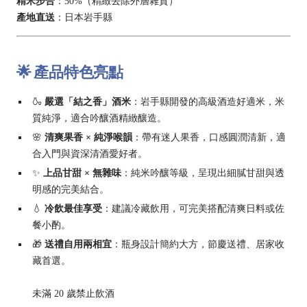
精米步合
：50%（精緻去除外層雜質）
產地直送
：日本岩手縣
🌟 產品特色亮點
🍶
嚴選「結之香」酒米
：岩手縣開發的高級酒造好適米，米
質純淨，適合吟釀酒精緻釀造。
🌸
清爽果香 × 純淨喉韻
：帶有迷人果香，口感圓潤清新，適
合入門與資深清酒愛好者。
✨
上品甘甜 × 無雜味
：純米吟釀等級，呈現出細膩甘甜與透
明感的完美結合。
💧
冷飲最佳享受
：建議冷藏飲用，可完美搭配清爽日料或佐
餐小酌。
🎁
送禮自用兩相宜
：瓶身設計簡約大方，節慶送禮、居家收
藏首選。
未滿 20 歲禁止飲酒