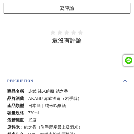
寫評論
還沒有評論
DESCRIPTION
商品名稱
：赤武 純米吟釀 結之香
品牌酒藏
：AKABU 赤武酒造（岩手縣）
產品類型
：日本酒｜純米吟釀酒
容量規格
：720ml
酒精濃度
：15度
原料米
：結之香（岩手縣產最上級酒米）