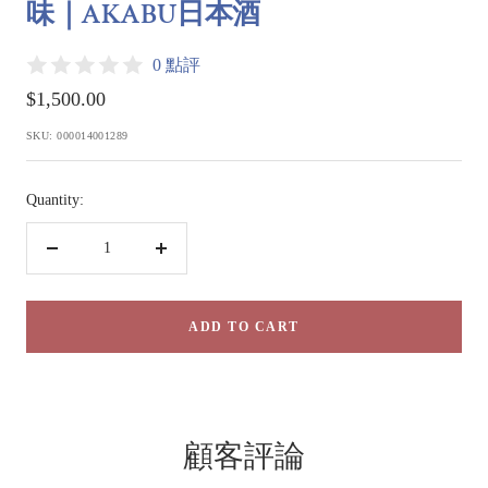
味｜AKABU日本酒
0 點評
Sale
$1,500.00
price
SKU:
000014001289
Quantity:
Decrease
Increase
quantity
quantity
ADD TO CART
顧客評論