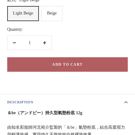
Light Beige
Beige
Quantity:
Decrease
Increase
quantity
quantity
ADD TO CART
DESCRIPTION
＆be（アンドビー）持久型氣墊粉底 12g
由知名彩妝師河北裕介監製的「＆be」氣墊粉底，結合高遮瑕力
與輕薄妝感，實現持久不脫妝的自然裸妝效果。