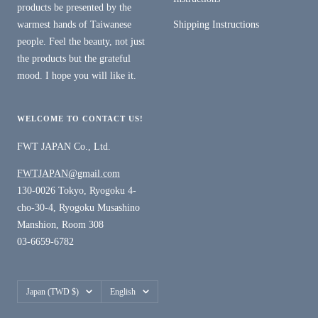
products be presented by the
warmest hands of Taiwanese
Shipping Instructions
people. Feel the beauty, not just
the products but the grateful
mood. I hope you will like it.
WELCOME TO CONTACT US!
FWT JAPAN Co., Ltd.
FWTJAPAN@gmail.com
130-0026 Tokyo, Ryogoku 4-
cho-30-4, Ryogoku Musashino
Manshion, Room 308
03-6659-6782
Country/region
Language
Japan (TWD $)
English