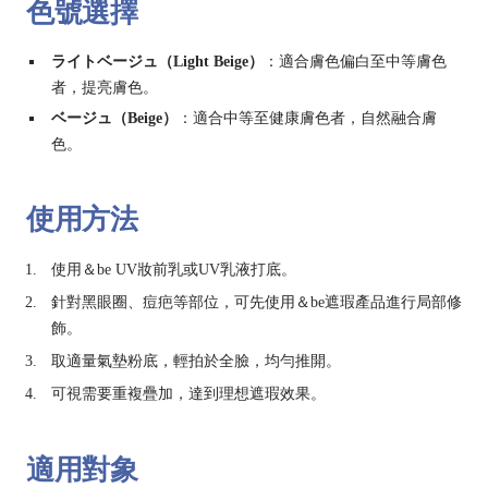
色號選擇
ライトベージュ（Light Beige）
：
適合膚色偏白至中等膚色
者，提亮膚色。
ベージュ（Beige）
：
適合中等至健康膚色者，自然融合膚
色。
使用方法
使用＆be UV妝前乳或UV乳液打底。
針對黑眼圈、痘疤等部位，可先使用＆be遮瑕產品進行局部修
飾。
取適量氣墊粉底，輕拍於全臉，均勻推開。
可視需要重複疊加，達到理想遮瑕效果。
適用對象