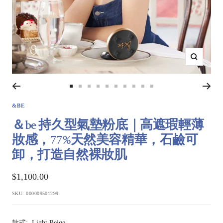
Zoom
Go
Go
Go
Go
Go
Go
Go
Go
Go
Go
to
to
to
to
to
to
to
to
to
to
&BE
slide
slide
slide
slide
slide
slide
slide
slide
slide
slide
＆be 持久型氣墊粉底｜高遮瑕輕薄
1
2
3
4
5
6
7
8
9
10
妝感，77%天然美容精華，石鹼可
卸，打造自然裸妝肌
Sale
$1,100.00
price
SKU:
000009501299
款式:
Light Beige