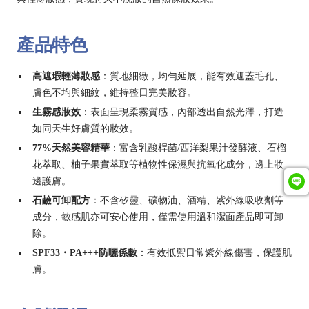
產品特色
高遮瑕輕薄妝感
：
質地細緻，均勻延展，能有效遮蓋毛孔、
膚色不均與細紋，維持整日完美妝容。
生霧感妝效
：
表面呈現柔霧質感，內部透出自然光澤，打造
如同天生好膚質的妝效。
77%天然美容精華
：
富含乳酸桿菌/西洋梨果汁發酵液、石榴
花萃取、柚子果實萃取等植物性保濕與抗氧化成分，邊上妝
邊護膚。
石鹼可卸配方
：
不含矽靈、礦物油、酒精、紫外線吸收劑等
成分，敏感肌亦可安心使用，僅需使用溫和潔面產品即可卸
除。
SPF33・PA+++防曬係數
：
有效抵禦日常紫外線傷害，保護肌
膚。