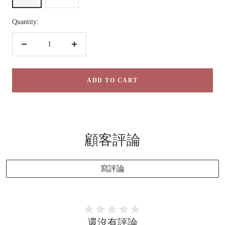
Quantity:
Decrease
Increase
quantity
quantity
ADD TO CART
顧客評論
寫評論
還沒有評論