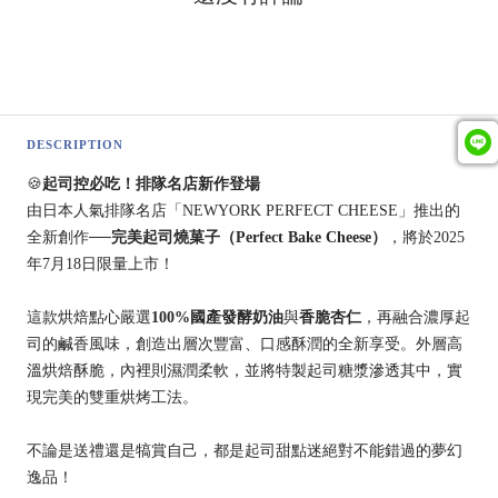
DESCRIPTION
🍪
起司控必吃！排隊名店新作登場
由日本人氣排隊名店「NEWYORK PERFECT CHEESE」推出的
全新創作──
完美起司燒菓子（Perfect Bake Cheese）
，將於2025
年7月18日限量上市！
這款烘焙點心嚴選
100%國產發酵奶油
與
香脆杏仁
，再融合濃厚起
司的鹹香風味，創造出層次豐富、口感酥潤的全新享受。外層高
溫烘焙酥脆，內裡則濕潤柔軟，並將特製起司糖漿滲透其中，實
現完美的雙重烘烤工法。
不論是送禮還是犒賞自己，都是起司甜點迷絕對不能錯過的夢幻
逸品！