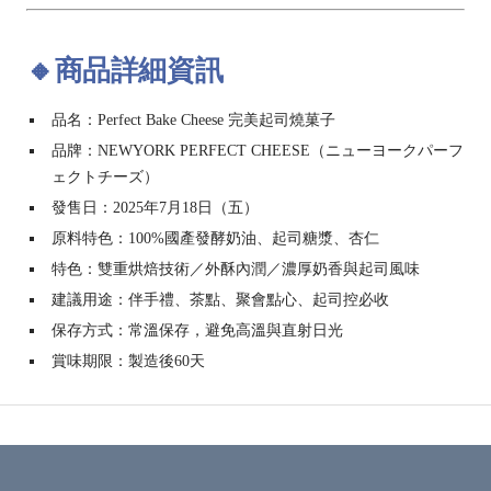
🔸商品詳細資訊
品名：Perfect Bake Cheese 完美起司燒菓子
品牌：NEWYORK PERFECT CHEESE（ニューヨークパーフ
ェクトチーズ）
發售日：2025年7月18日（五）
原料特色：100%國產發酵奶油、起司糖漿、杏仁
特色：雙重烘焙技術／外酥內潤／濃厚奶香與起司風味
建議用途：伴手禮、茶點、聚會點心、起司控必收
保存方式：常溫保存，避免高溫與直射日光
賞味期限：製造後60天