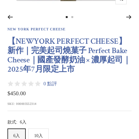
Zoom
Go
Go
to
to
NEW YORK PERFECT CHEESE
slide
slide
【NEWYORK PERFECT CHEESE】
1
2
新作｜完美起司燒菓子 Perfect Bake
Cheese｜國產發酵奶油 × 濃厚起司｜
2025年7月限定上市
0 點評
Sale
$450.00
price
SKU:
000003552314
款式:
6入
6入
10入