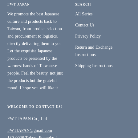
FWT JAPAN
SEARCH
We promote the best Japanese
All Series
culture and products back to
Contact Us
Taiwan, from product selection
and procurement to logistics,
Privacy Policy
directly delivering them to you.
Return and Exchange
Let the exquisite Japanese
Instructions
products be presented by the
warmest hands of Taiwanese
Shipping Instructions
people. Feel the beauty, not just
the products but the grateful
mood. I hope you will like it.
WELCOME TO CONTACT US!
FWT JAPAN Co., Ltd.
FWTJAPAN@gmail.com
130-0026 Tokyo, Ryogoku 4-