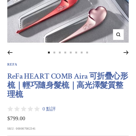
Zoom
Go
Go
Go
Go
Go
Go
Go
Go
to
to
to
to
to
to
to
to
REFA
slide
slide
slide
slide
slide
slide
slide
slide
ReFa HEART COMB Aira 可折疊心形
1
2
3
4
5
6
7
8
梳｜輕巧隨身髮梳｜高光澤髮質整
理梳
0 點評
Sale
$799.00
price
SKU:
000007002341