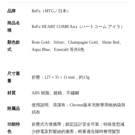
品牌
ReFa（MTG／日本）
商品名
ReFa HEART COMB Aira（ハートコーム アイラ）
稱
顏色款
Rose Gold、Silver、Champagne Gold、Shine Red、
式
Aqua Blue、Emerald 等共6色
尺寸重
折疊：127 × 31 × 11 mm，約13g
量
材質
ABS 樹脂、鍍鉻、不鏽鋼
使用說明、清潔布；Chrome版本另附專用收納袋與
附屬品
拭布
功能特
折疊式方便攜帶；鎖定設計安全可靠；特殊造型減
色
少靜電及對髮絲的傷害；輕量適合隨時整理髮型