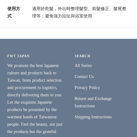
使用方
適用於乾髮，外出時整理髮型、前髮修正、髮尾整
式
理等；避免強力拉扯與浴室使用
FWT JAPAN
SEARCH
We promote the best Japanese
All Series
culture and products back to
Contact Us
Taiwan, from product selection
and procurement to logistics,
Privacy Policy
directly delivering them to you.
Return and Exchange
Let the exquisite Japanese
Instructions
products be presented by the
warmest hands of Taiwanese
Shipping Instructions
people. Feel the beauty, not just
the products but the grateful