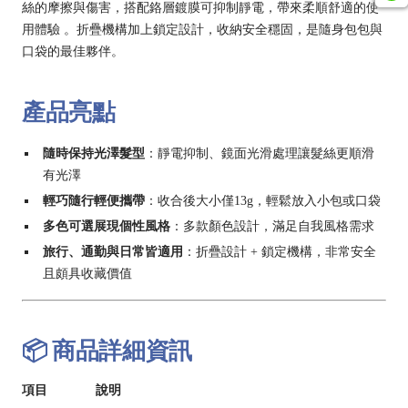
絲的摩擦與傷害，搭配鉻層鍍膜可抑制靜電，帶來柔順舒適的使
用體驗
。折疊機構加上鎖定設計，收納安全穩固，是隨身包包與
口袋的最佳夥伴
。
產品亮點
隨時保持光澤髮型
：靜電抑制、鏡面光滑處理讓髮絲更順滑
有光澤
輕巧隨行輕便攜帶
：收合後大小僅13g，輕鬆放入小包或口袋
多色可選展現個性風格
：多款顏色設計，滿足自我風格需求
旅行、通勤與日常皆適用
：折疊設計 + 鎖定機構，非常安全
且頗具收藏價值
📦 商品詳細資訊
項目
說明