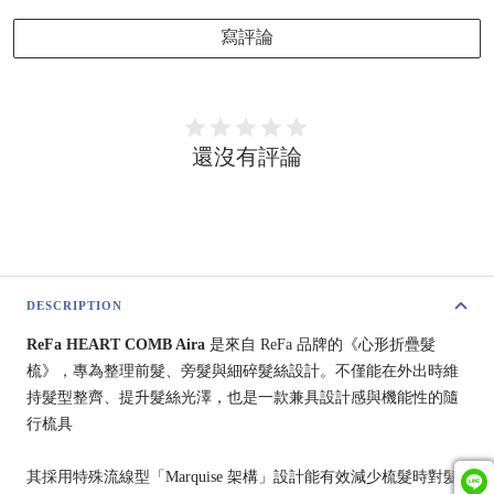
寫評論
還沒有評論
DESCRIPTION
ReFa HEART COMB Aira
是來自 ReFa 品牌的《心形折疊髮
梳》，專為整理前髮、旁髮與細碎髮絲設計。不僅能在外出時維
持髮型整齊、提升髮絲光澤，也是一款兼具設計感與機能性的隨
行梳具
其採用特殊流線型「Marquise 架構」設計能有效減少梳髮時對髮