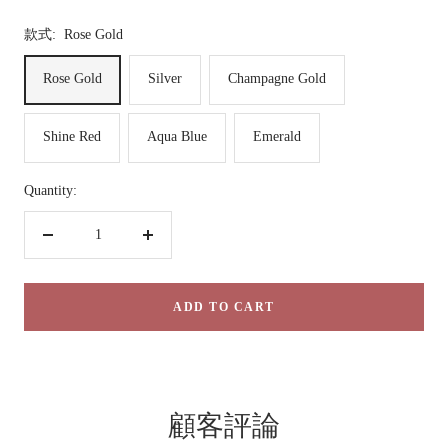
款式:
Rose Gold
Rose Gold
Silver
Champagne Gold
Shine Red
Aqua Blue
Emerald
Quantity:
Decrease
Increase
quantity
quantity
ADD TO CART
顧客評論